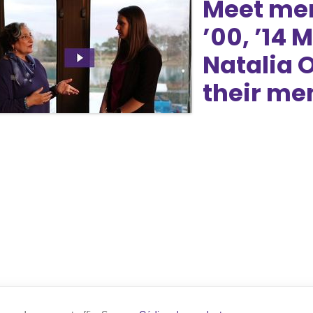
Meet men
’00, ’14
Natalia O
their men