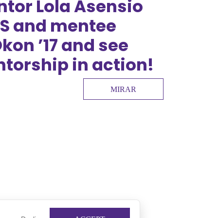
tor Lola Asensio
 MS and mentee
kon ’17 and see
torship in action!
MIRAR