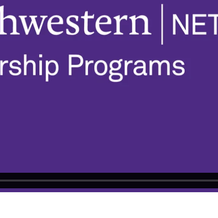
m
Northwestern Alumni
on
Vimeo
.