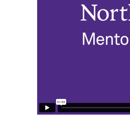
Northwestern Network Mentorship Program
fro