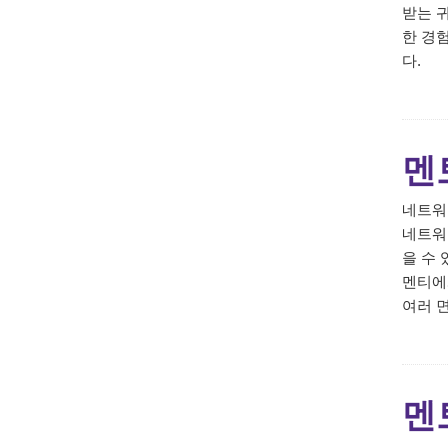
받는 
한 경
다.
멘
네트워
네트워
을 수
멘티에
여러 
멘