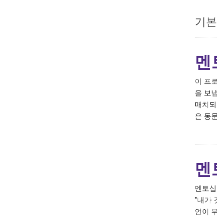
기본
멘
이 프
을 보
매치되
은 동
멘
멘토십
"내가
언이 