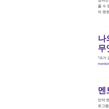
장하는 
줄 수
의 멘
나
무
“과거
mentor
멘
만약 
로그램