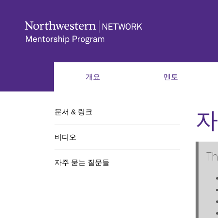
개요
멘토
자
문서 & 링크
비디오
Th
자주 묻는 질문들