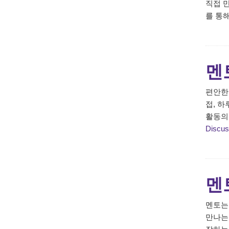
직접 
를 통
멘
편안한
접, 하
활동의
Discus
멘토
멘토는 
만나는