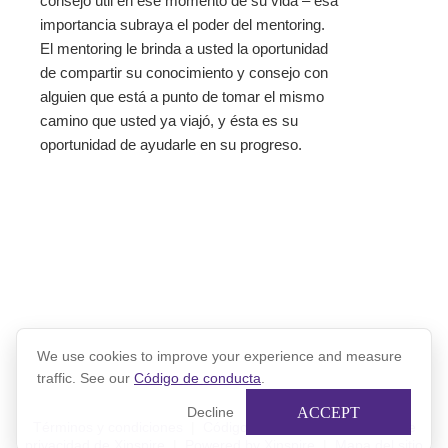
consejo útil en ese momento de su vida – esa
importancia subraya el poder del mentoring.
El mentoring le brinda a usted la oportunidad
de compartir su conocimiento y consejo con
alguien que está a punto de tomar el mismo
camino que usted ya viajó, y ésta es su
oportunidad de ayudarle en su progreso.
We use cookies to improve your experience and measure
traffic. See our
Código de conducta
.
ACCEPT
Decline
Términos y condiciones
|
Código de conducta
|
Política de
privacidad de Xinspire
|
Powered by Xinspire
|
Mapa del sitio